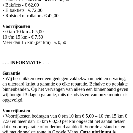
• Bakfiets - € 62,00
• E-bakfiets - € 72,00
• Rolstoel of rollator - € 42,00
Voorrijkosten
• 0 t/m 10 km - € 5,00
10 t/m 15 km - € 7,50
Meer dan 15 km (per km) - € 0,50
- : -
INFORMATIE
- : -
Garantie
• Wij beschikken over een gedegen vakbekwaamheid en ervaring,
en uiteraard krijgt u garantie op elke reparatie. Behalve op geplakte
binnenbanden. Op het vervangen van alleen een binnenband geven
wij hooguit 3 dagen garantie, mits de adviezen van onze monteur is
opgevolgd.
Voorrijkosten
• Voorrijkosten bedragen van 0 t/m 10 km € 5,00 – 10 t/m 15 km €
7,50 en meer dan 15 km € 0,50 per km ongeacht het aantal fietsen
dat u voor reparatie of onderhoud aanbiedt. Voor de afstand reken
wij met de snelste route in Google Maps.
Onze uitrijpunt is